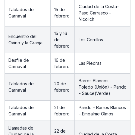
Ciudad de la Costa-
Tablados de
15 de
Paso Carrasco -
Carnaval
febrero
Nicolich
15 y 16
Encuentro del
de
Los Cerrillos
Ovino y la Granja
febrero
Desfile de
16 de
Las Piedras
Carnaval
febrero
Barros Blancos -
Tablados de
20 de
Toledo (Unión) - Pando
Carnaval
febrero
- Sauce(Verde)
Tablados de
21 de
Pando – Barros Blancos
Carnaval
febrero
- Empalme Olmos
Llamadas de
22 de
Ciudad de la
Ciudad de la Costa