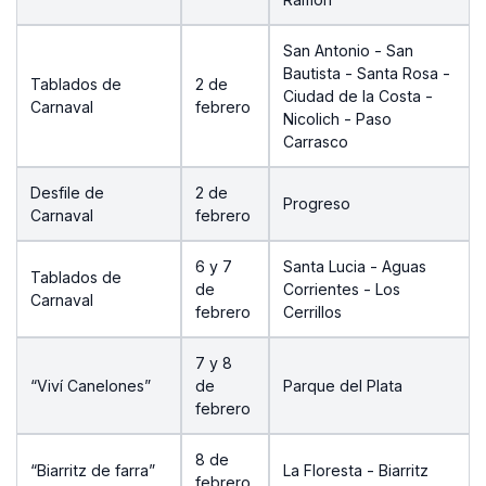
San Antonio - San
Bautista - Santa Rosa -
Tablados de
2 de
Ciudad de la Costa -
Carnaval
febrero
Nicolich - Paso
Carrasco
Desfile de
2 de
Progreso
Carnaval
febrero
6 y 7
Santa Lucia - Aguas
Tablados de
de
Corrientes - Los
Carnaval
febrero
Cerrillos
7 y 8
“Viví Canelones”
de
Parque del Plata
febrero
8 de
“Biarritz de farra”
La Floresta - Biarritz
febrero