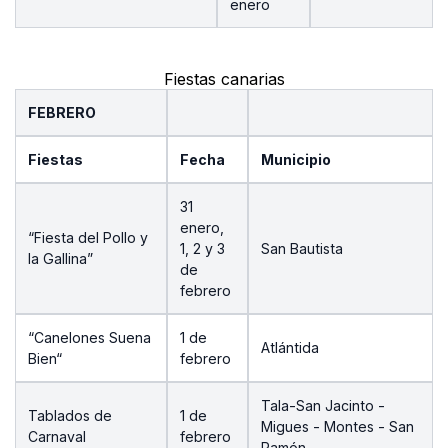
enero
Fiestas canarias
FEBRERO
Fiestas
Fecha
Municipio
31
enero,
“Fiesta del Pollo y
1, 2 y 3
San Bautista
la Gallina”
de
febrero
“Canelones Suena
1 de
Atlántida
Bien“
febrero
Tala-San Jacinto -
Tablados de
1 de
Migues - Montes - San
Carnaval
febrero
Ramón