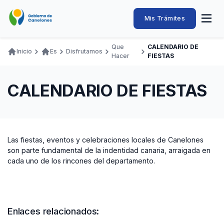
Pasar
al
Intendencia
Abrir
Mis Trámites
Navegación
contenido
menú
principal
de
principal
de
Buscar
Ingresar
Que
CALENDARIO DE
naveg
Inicio
Es
Disfrutamos
Canelones
Hacer
FIESTAS
Ruta
Transparencia
Conozca
Servicios
Desarrollo
Hacemos
De Visita
Disfrutamos
de
Llamados Laborales
CALENDARIO DE FIESTAS
navegación
Adquisiciones
Canelones Te Escucha
Teléfonos
Las fiestas, eventos y celebraciones locales de Canelones
son parte fundamental de la indentidad canaria, arraigada en
cada uno de los rincones del departamento.
Enlaces relacionados: