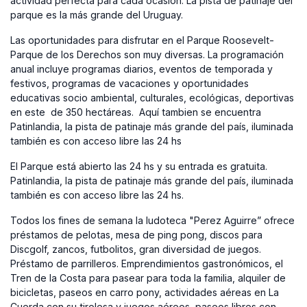
actividad perfecta para cada ocasión. La pista de patinaje del
parque es la más grande del Uruguay.
Las oportunidades para disfrutar en el Parque Roosevelt-
Parque de los Derechos son muy diversas. La programación
anual incluye programas diarios, eventos de temporada y
festivos, programas de vacaciones y oportunidades
educativas socio ambiental, culturales, ecológicas, deportivas
en este de 350 hectáreas. Aquí tambien se encuentra
Patinlandia, la pista de patinaje más grande del país, iluminada
también es con acceso libre las 24 hs
El Parque está abierto las 24 hs y su entrada es gratuita.
Patinlandia, la pista de patinaje más grande del país, iluminada
también es con acceso libre las 24 hs.
Todos los fines de semana la ludoteca "Perez Aguirre” ofrece
préstamos de pelotas, mesa de ping pong, discos para
Discgolf, zancos, futbolitos, gran diversidad de juegos.
Préstamo de parrilleros. Emprendimientos gastronómicos, el
Tren de la Costa para pasear para toda la familia, alquiler de
bicicletas, paseos en carro pony, actividades aéreas en La
Cuerda con su tirolesa y juegos aéreos, paseos libres con