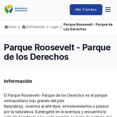
Pasar
al
Intendencia
Abrir
Mis Trámites
Navegación
contenido
menú
principal
de
principal
de
Buscar
Ingresar
Parque Roosevelt - Parque de
naveg
Inicio
Disfrutamos
Lugar
Canelones
Los Derechos
Ruta
Transparencia
Conozca
Servicios
Desarrollo
Hacemos
De Visita
Disfrutamos
de
Llamados Laborales
Parque Roosevelt - Parque
navegación
Adquisiciones
de los Derechos
Canelones Te Escucha
Teléfonos
Información
El Parque Roosevelt- Parque de los Derechos es el parque
metropolitano más grande del país.
Naturaleza, eventos al aire libre, entretenimientos y paseos
por la naturaleza. Sumérgete en la aventura y encuentra la