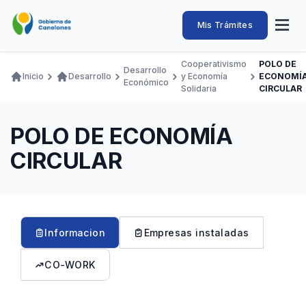
Pasar
al
Intendencia
Abrir
Mis Trámites
Navegación
contenido
menú
principal
de
principal
de
Buscar
Ingresar
Cooperativismo
POLO DE
naveg
Desarrollo
Canelones
Inicio
Desarrollo
y Economía
ECONOMÍ
Ruta
Económico
Transparencia
Solidaria
CIRCULAR
Conozca
Servicios
Desarrollo
Hacemos
De Visita
Disfrutamos
de
Llamados Laborales
navegación
POLO DE ECONOMÍA
Adquisiciones
CIRCULAR
Canelones Te Escucha
Teléfonos
Informacion
Empresas instaladas
CO-WORK