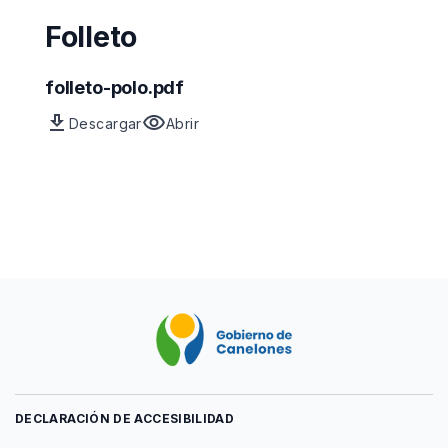
Folleto
folleto-polo.pdf
download
visibility
Descargar
Abrir
Archivo
vista
previa
del
archivo
DECLARACIÓN DE ACCESIBILIDAD