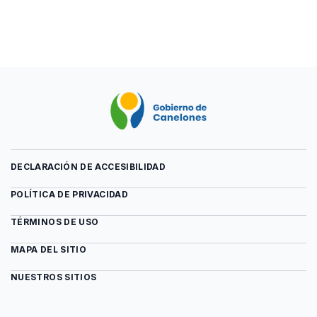
conceptos
archivo
de
Glosario
emprendedurismo
de
conceptos
de
emprendedurismo
DECLARACIÓN DE ACCESIBILIDAD
POLÍTICA DE PRIVACIDAD
TÉRMINOS DE USO
MAPA DEL SITIO
NUESTROS SITIOS