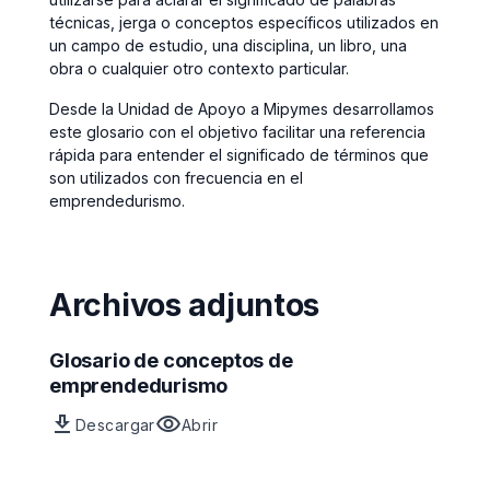
técnicas, jerga o conceptos específicos utilizados en
un campo de estudio, una disciplina, un libro, una
obra o cualquier otro contexto particular.
Desde la Unidad de Apoyo a Mipymes desarrollamos
este glosario con el objetivo facilitar una referencia
rápida para entender el significado de términos que
son utilizados con frecuencia en el
emprendedurismo.
Archivos adjuntos
Glosario de conceptos de
emprendedurismo
download
visibility
Descargar
Abrir
Archivo
vista
Glosario
previa
de
del