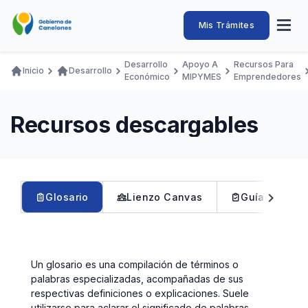
Pasar
al
Intendencia
Abrir
Mis Trámites
Navegación
contenido
menú
principal
de
principal
de
Buscar
Ingresar
Desarrollo
Apoyo A
Recursos Para
naveg
Inicio
Desarrollo
Canelones
Económico
MIPYMES
Emprendedores
Ruta
Transparencia
Conozca
Servicios
Desarrollo
Hacemos
De Visita
Disfrutamos
de
Llamados Laborales
Recursos descargables
navegación
Adquisiciones
Canelones Te Escucha
Teléfonos
chevron_left
chevron_right
Glosario
Lienzo Canvas
Guía para an
Un glosario es una compilación de términos o
palabras especializadas, acompañadas de sus
respectivas definiciones o explicaciones. Suele
utilizarse para aclarar el significado de palabras