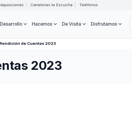
Abrir
dquisiciones
Canelones te Escucha
Teléfonos
menú
Intendencia
de
B
navegación
de
Desarrollo
Hacemos
De Visita
Disfrutamos
Canelones
e
s
Rendición de Cuentas 2023
entas 2023