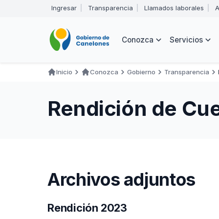
Pasar
Ingresar
Transparencia
Llamados laborales
A
al
Encabezado
contenido
principal
Navegación
Conozca
Servicios
principal
Inicio
Conozca
Gobierno
Transparencia
Ruta
de
Rendición de Cu
navegación
Archivos adjuntos
Rendición 2023