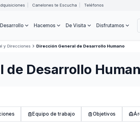
Abrir
dquisiciones
Canelones te Escucha
Teléfonos
menú
Intendencia
de
B
navegación
de
Desarrollo
Hacemos
De Visita
Disfrutamos
Canelones
e
s
l y Direcciones
Dirección General de Desarrollo Humano
l de Desarrollo Huma
ciones
Equipo de trabajo
Objetivos
Ár