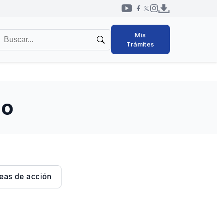
Redes
uscar
Mis
sociales
en
Trámites
cabezal
l
itio
no
eas de acción