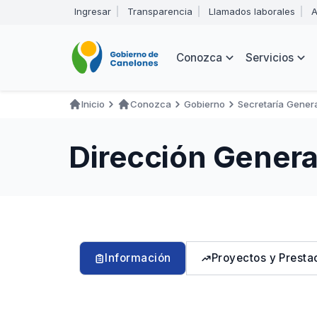
Pasar
Ingresar
Transparencia
Llamados laborales
A
al
Encabezado
contenido
principal
Navegación
Conozca
Servicios
principal
Inicio
Conozca
Gobierno
Secretaría Genera
Ruta
de
Dirección Genera
navegación
Información
Proyectos y Presta