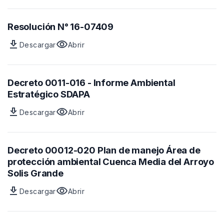
Decreto
previa
0011-
del
016
archivo
Resolución N° 16-07409
SDAPA
Decreto
download
visibility
Descargar
Abrir
0011-
Archivo
vista
016
Resolución
previa
SDAPA
N°
del
16-
archivo
Decreto 0011-016 - Informe Ambiental
07409
Resolución
Estratégico SDAPA
N°
download
visibility
Descargar
Abrir
16-
Archivo
vista
07409
Decreto
previa
0011-
del
016
archivo
Decreto 00012-020 Plan de manejo Área de
-
Decreto
protección ambiental Cuenca Media del Arroyo
Informe
0011-
Solis Grande
Ambiental
016
download
visibility
Estratégico
-
Descargar
Abrir
Archivo
vista
SDAPA
Informe
Decreto
previa
Ambiental
00012-
del
Estratégico