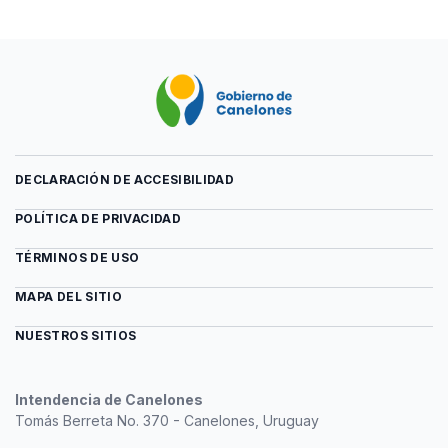
y
-
00012-
del
anexos
Memoria
020
archivo
general
-
Decreto
y
Evaluación
00012-
anexos
y
020
monitoreo
-
Evaluación
y
monitoreo
DECLARACIÓN DE ACCESIBILIDAD
POLÍTICA DE PRIVACIDAD
TÉRMINOS DE USO
MAPA DEL SITIO
NUESTROS SITIOS
Intendencia de Canelones
Tomás Berreta No. 370 - Canelones, Uruguay