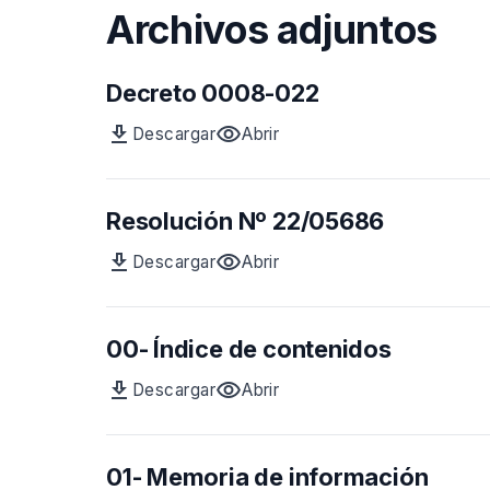
Archivos adjuntos
Decreto 0008-022
download
visibility
Descargar
Abrir
Archivo
vista
Decreto
previa
0008-
del
Resolución Nº 22/05686
022
archivo
Decreto
download
visibility
Descargar
Abrir
0008-
Archivo
vista
022
Resolución
previa
Nº
del
00- Índice de contenidos
22/05686
archivo
Resolución
download
visibility
Descargar
Abrir
Nº
Archivo
vista
22/05686
00-
previa
Índice
del
01- Memoria de información
de
archivo