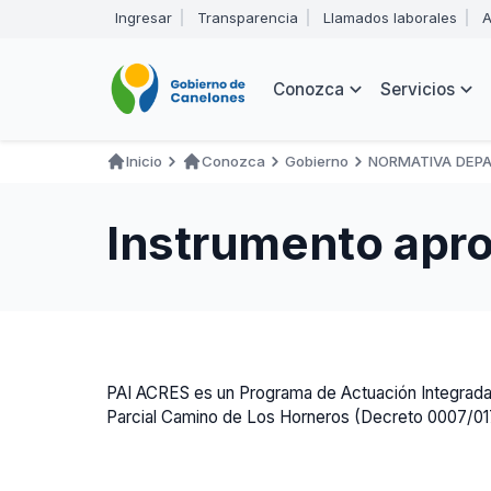
Pasar
Ingresar
Transparencia
Llamados laborales
A
al
Encabezado
contenido
principal
Navegación
Conozca
Servicios
principal
Inicio
Conozca
Gobierno
NORMATIVA DEP
Ruta
de
Instrumento apr
navegación
PAI ACRES es un Programa de Actuación Integrada, 
Parcial Camino de Los Horneros (Decreto 0007/01