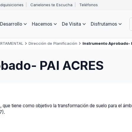
Abrir
dquisiciones
Canelones te Escucha
Teléfonos
menú
Intendencia
de
B
navegación
de
Desarrollo
Hacemos
De Visita
Disfrutamos
Canelones
e
s
ARTAMENTAL
Dirección de Planificación
Instrumento Aprobado- 
obado- PAI ACRES
que tiene como objetivo la transformación de suelo para el ámbit
7).