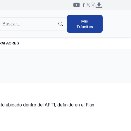
Redes
uscar
Mis
sociales
en
Trámites
cabezal
l
itio
PAI ACRES
o ubicado dentro del APT1, definido en el Plan