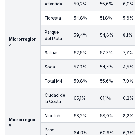
Atlántida
59,2%
55,6%
6,0%
Floresta
54,8%
51,8%
5,6%
Parque
59,4%
54,6%
8,1%
del Plata
Microrregión
4
Salinas
62,5%
57,7%
7,7%
Soca
57,0%
54,4%
4,5%
Total M4
59,8%
55,6%
7,0%
Ciudad de
65,1%
61,1%
6,2%
la Costa
Nicolich
63,2%
58,0%
8,2%
Microrregión
5
Paso
64,9%
60,8%
6,3%