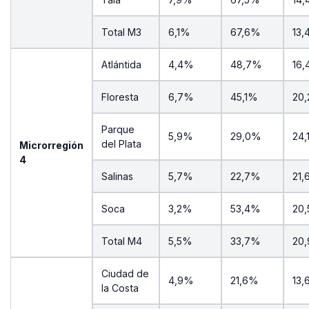
Total M3
6,1%
67,6%
13
Atlántida
4,4%
48,7%
16
Floresta
6,7%
45,1%
20
Parque
5,9%
29,0%
24,
del Plata
Microrregión
4
Salinas
5,7%
22,7%
21
Soca
3,2%
53,4%
20
Total M4
5,5%
33,7%
20
Ciudad de
4,9%
21,6%
13
la Costa