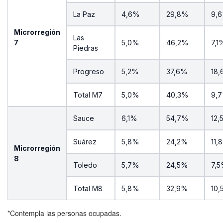
La Paz
4,6%
29,8%
9,
Microrregión
Las
7
5,0%
46,2%
7,1
Piedras
Progreso
5,2%
37,6%
18
Total M7
5,0%
40,3%
9,
Sauce
6,1%
54,7%
12,
Suárez
5,8%
24,2%
11,
Microrregión
8
Toledo
5,7%
24,5%
7,
Total M8
5,8%
32,9%
10
*Contempla las personas ocupadas.