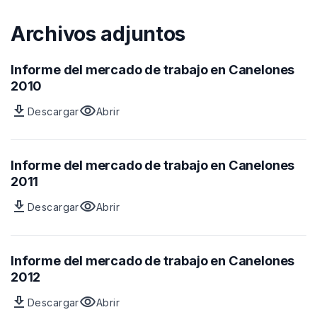
Archivos adjuntos
Informe del mercado de trabajo en Canelones
2010
download
visibility
Descargar
Abrir
Archivo
vista
Informe
previa
del
del
mercado
archivo
Informe del mercado de trabajo en Canelones
de
Informe
2011
trabajo
del
download
visibility
Descargar
Abrir
en
mercado
Archivo
vista
Canelones
de
Informe
previa
2010
trabajo
del
del
en
mercado
archivo
Informe del mercado de trabajo en Canelones
Canelones
de
Informe
2012
2010
trabajo
del
download
visibility
Descargar
Abrir
en
mercado
Archivo
vista