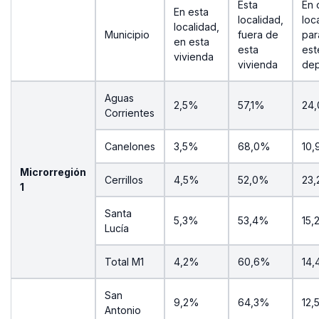
Esta
En 
En esta
localidad,
loc
localidad,
Municipio
fuera de
par
en esta
esta
est
vivienda
vivienda
dep
Aguas
2,5%
57,1%
24
Corrientes
Canelones
3,5%
68,0%
10
Microrregión
Cerrillos
4,5%
52,0%
23
1
Santa
5,3%
53,4%
15,
Lucía
Total M1
4,2%
60,6%
14
San
9,2%
64,3%
12,
Antonio