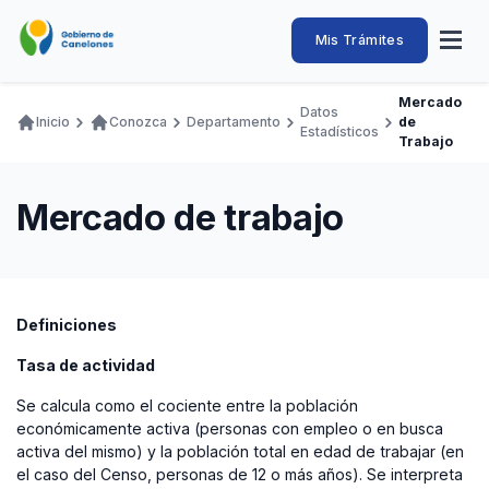
Pasar
al
Intendencia
Abrir
Mis Trámites
Navegación
contenido
menú
principal
de
principal
de
Buscar
Ingresar
Mercado
naveg
Datos
Canelones
Inicio
Conozca
Departamento
de
Ruta
Estadísticos
Transparencia
Trabajo
Conozca
Servicios
Desarrollo
Hacemos
De Visita
Disfrutamos
de
Llamados Laborales
navegación
Mercado de trabajo
Adquisiciones
Canelones Te Escucha
Teléfonos
Definiciones
Tasa de actividad
Se calcula como el cociente entre la población
económicamente activa (personas con empleo o en busca
activa del mismo) y la población total en edad de trabajar (en
el caso del Censo, personas de 12 o más años). Se interpreta