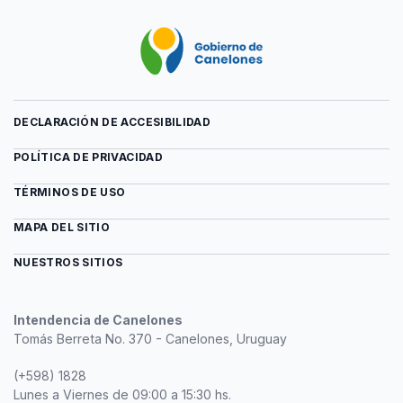
de
Informe
2013
trabajo
del
en
mercado
Canelones
de
2014
trabajo
en
Canelones
DECLARACIÓN DE ACCESIBILIDAD
2014
POLÍTICA DE PRIVACIDAD
TÉRMINOS DE USO
MAPA DEL SITIO
NUESTROS SITIOS
Intendencia de Canelones
Tomás Berreta No. 370 - Canelones, Uruguay
(+598) 1828
Lunes a Viernes de 09:00 a 15:30 hs.