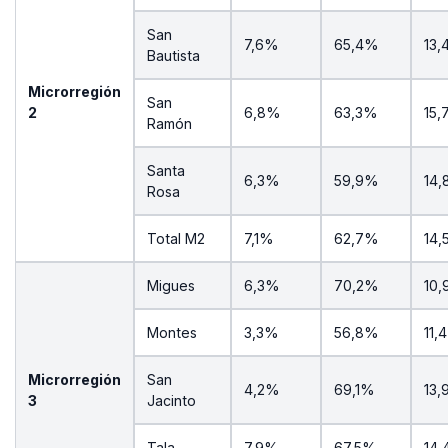
San
7,6%
65,4%
13
Bautista
Microrregión
San
2
6,8%
63,3%
15
Ramón
Santa
6,3%
59,9%
14
Rosa
Total M2
7,1%
62,7%
14
Migues
6,3%
70,2%
10
Montes
3,3%
56,8%
11,
Microrregión
San
4,2%
69,1%
13
3
Jacinto
Tala
7,9%
67,5%
14