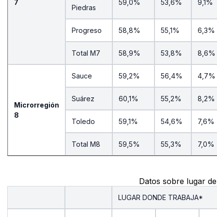
7
59,0%
53,6%
9,1%
Piedras
Progreso
58,8%
55,1%
6,3%
Total M7
58,9%
53,8%
8,6%
Sauce
59,2%
56,4%
4,7%
Suárez
60,1%
55,2%
8,2%
Microrregión
8
Toledo
59,1%
54,6%
7,6%
Total M8
59,5%
55,3%
7,0%
Datos sobre lugar de
LUGAR DONDE TRABAJA*