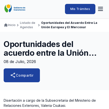
Pasar
al
Intendencia
Abrir
Mis Trámites
Navegación
contenido
menú
principal
de
principal
de
Buscar
Ingresar
Listado de
Oportunidades del Acuerdo Entre La
naveg
Inicio
Canelones
Agendas
Unión Europea y El Mercosur
Ruta
Transparencia
Conozca
Servicios
Desarrollo
Hacemos
De Visita
Disfrutamos
de
Llamados Laborales
Oportunidades del
navegación
Adquisiciones
acuerdo entre la Unión
Canelones Te Escucha
Europea y el Mercosur
08 de Julio, 2026
Teléfonos
share
Compartir
Disertación a cargo de la Subsecretaria del Ministerio de
Relaciones Exteriores, Valeria Csukasi.