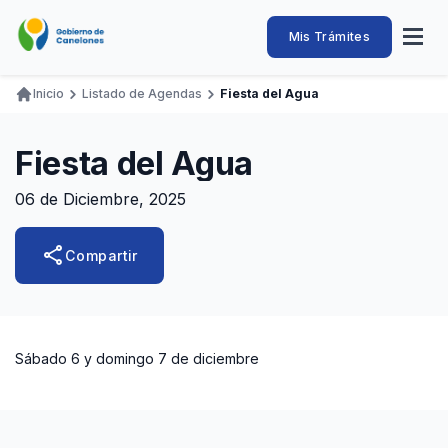
Pasar
al
Intendencia
Abrir
Mis Trámites
Navegación
contenido
menú
principal
de
principal
de
Buscar
Ingresar
Inicio
Listado de Agendas
Fiesta del Agua
naveg
Canelones
Ruta
Transparencia
Conozca
Servicios
Desarrollo
Hacemos
De Visita
Disfrutamos
de
Fiesta del Agua
Llamados Laborales
navegación
06 de Diciembre, 2025
Adquisiciones
Canelones Te Escucha
share
Compartir
Teléfonos
Sábado 6 y domingo 7 de diciembre