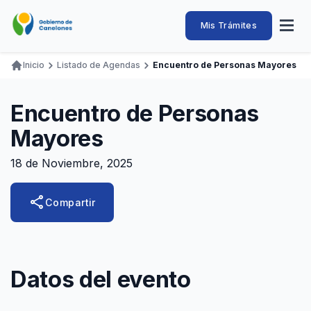
Pasar
al
Intendencia
Abrir
Mis Trámites
Navegación
contenido
menú
principal
de
principal
de
Buscar
Ingresar
Inicio
Listado de Agendas
Encuentro de Personas Mayores
naveg
Canelones
Ruta
Transparencia
Conozca
Servicios
Desarrollo
Hacemos
De Visita
Disfrutamos
de
Encuentro de Personas
Llamados Laborales
navegación
Mayores
Adquisiciones
18 de Noviembre, 2025
Canelones Te Escucha
Teléfonos
share
Compartir
Datos del evento