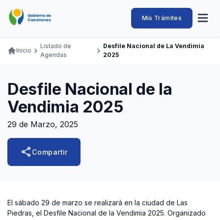
Pasar
al
Intendencia
Abrir
Mis Trámites
Navegación
contenido
menú
principal
de
principal
de
Buscar
Ingresar
Listado de
Desfile Nacional de La Vendimia
naveg
Inicio
Canelones
Agendas
2025
Ruta
Transparencia
Conozca
Servicios
Desarrollo
Hacemos
De Visita
Disfrutamos
de
Llamados Laborales
Desfile Nacional de la
navegación
Adquisiciones
Vendimia 2025
Canelones Te Escucha
29 de Marzo, 2025
Teléfonos
share
Compartir
El sábado 29 de marzo se realizará en la ciudad de Las
Piedras, el Desfile Nacional de la Vendimia 2025. Organizado