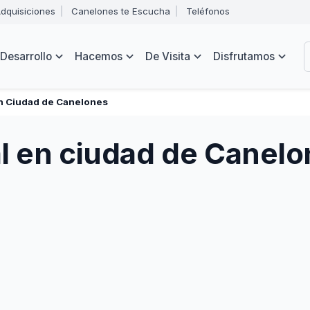
Abrir
dquisiciones
Canelones te Escucha
Teléfonos
menú
Intendencia
de
B
navegación
de
Desarrollo
Hacemos
De Visita
Disfrutamos
Canelones
e
s
En Ciudad de Canelones
l en ciudad de Canel