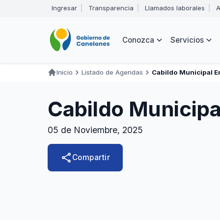
Pasar
Ingresar
Transparencia
Llamados laborales
A
al
Encabezado
contenido
principal
Navegación
Conozca
Servicios
principal
Inicio
Listado de Agendas
Cabildo Municipal 
Ruta
de
Cabildo Municipa
navegación
05 de Noviembre, 2025
share
Compartir