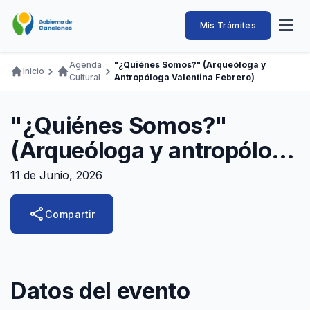
Pasar
al
Intendencia
Abrir
Mis Trámites
Navegación
contenido
menú
principal
de
principal
de
Buscar
Ingresar
Agenda
"¿Quiénes Somos?" (Arqueóloga y
naveg
Inicio
Canelones
Cultural
Antropóloga Valentina Febrero)
Ruta
Transparencia
Conozca
Servicios
Desarrollo
Hacemos
De Visita
Disfrutamos
de
Llamados Laborales
"¿Quiénes Somos?"
navegación
Adquisiciones
(Arqueóloga y antropóloga
Canelones Te Escucha
Valentina Febrero)
11 de Junio, 2026
Teléfonos
share
Compartir
Datos del evento