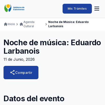
Pasar
al
Intendencia
Abrir
Mis Trámites
Navegación
contenido
menú
principal
de
principal
de
Buscar
Ingresar
Agenda
Noche de Música: Eduardo
naveg
Inicio
Canelones
Cultural
Larbanois
Ruta
Transparencia
Conozca
Servicios
Desarrollo
Hacemos
De Visita
Disfrutamos
de
Llamados Laborales
Noche de música: Eduardo
navegación
Adquisiciones
Larbanois
Canelones Te Escucha
11 de Junio, 2026
Teléfonos
share
Compartir
Datos del evento