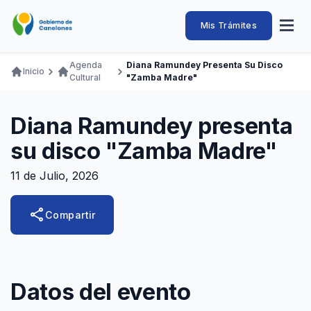
Pasar
al
Intendencia
Abrir
Mis Trámites
Navegación
contenido
menú
principal
de
principal
de
Buscar
Ingresar
Agenda
Diana Ramundey Presenta Su Disco
naveg
Inicio
Canelones
Cultural
"Zamba Madre"
Ruta
Transparencia
Conozca
Servicios
Desarrollo
Hacemos
De Visita
Disfrutamos
de
Llamados Laborales
Diana Ramundey presenta
navegación
Adquisiciones
su disco "Zamba Madre"
Canelones Te Escucha
11 de Julio, 2026
Teléfonos
share
Compartir
Datos del evento