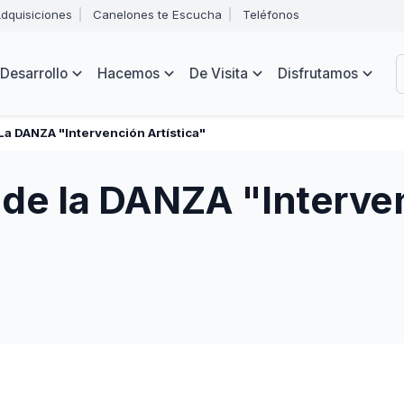
Abrir
dquisiciones
Canelones te Escucha
Teléfonos
menú
Intendencia
de
B
navegación
de
Desarrollo
Hacemos
De Visita
Disfrutamos
Canelones
e
s
 La DANZA "Intervención Artística"
 de la DANZA "Interven