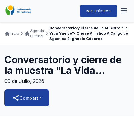
Pasar
al
Intendencia
Abrir
Mis Trámites
Navegación
contenido
menú
principal
de
principal
de
Buscar
Ingresar
Conversatorio y Cierre de La Muestra "La
naveg
Agenda
Canelones
Inicio
Vida Vuelve"- Cierre Artístico A Cargo de
Ruta
Cultural
Transparencia
Agustina E Ignacio Cáceres
Conozca
Servicios
Desarrollo
Hacemos
De Visita
Disfrutamos
de
Llamados Laborales
navegación
Conversatorio y cierre de
Adquisiciones
la muestra "La Vida
Canelones Te Escucha
Vuelve"- Cierre artístico a
09 de Julio, 2026
Teléfonos
cargo de Agustina e
share
Compartir
Ignacio Cáceres