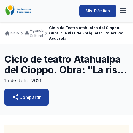
Pasar
al
Intendencia
Abrir
Mis Trámites
Navegación
contenido
menú
principal
de
principal
de
Buscar
Ingresar
Ciclo de Teatro Atahualpa del Cioppo.
naveg
Agenda
Canelones
Inicio
Obra: "La Risa de Enriqueta". Colectivo:
Ruta
Cultural
Transparencia
Acuarela.
Conozca
Servicios
Desarrollo
Hacemos
De Visita
Disfrutamos
de
Llamados Laborales
navegación
Ciclo de teatro Atahualpa
Adquisiciones
del Cioppo. Obra: "La risa
Canelones Te Escucha
de Enriqueta". Colectivo:
15 de Julio, 2026
Teléfonos
Acuarela.
share
Compartir