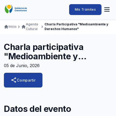
Pasar
al
Intendencia
Abrir
Mis Trámites
Navegación
contenido
menú
principal
de
principal
de
Buscar
Ingresar
Agenda
Charla Participativa "Medioambiente y
naveg
Inicio
Canelones
Cultural
Derechos Humanos"
Ruta
Transparencia
Conozca
Servicios
Desarrollo
Hacemos
De Visita
Disfrutamos
de
Llamados Laborales
Charla participativa
navegación
Adquisiciones
"Medioambiente y
Canelones Te Escucha
Derechos Humanos"
05 de Junio, 2026
Teléfonos
share
Compartir
Datos del evento