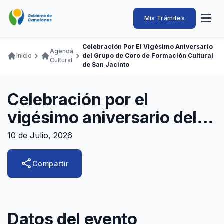
Pasar
al
Intendencia
Abrir
Mis Trámites
Navegación
contenido
menú
principal
de
principal
de
Buscar
Ingresar
Celebración Por El Vigésimo Aniversario
naveg
Agenda
Canelones
Inicio
del Grupo de Coro de Formación Cultural
Ruta
Cultural
Transparencia
de San Jacinto
Conozca
Servicios
Desarrollo
Hacemos
De Visita
Disfrutamos
de
Llamados Laborales
navegación
Celebración por el
Adquisiciones
vigésimo aniversario del
Canelones Te Escucha
grupo de Coro de
10 de Julio, 2026
Teléfonos
Formación Cultural de San
share
Compartir
Jacinto
Datos del evento