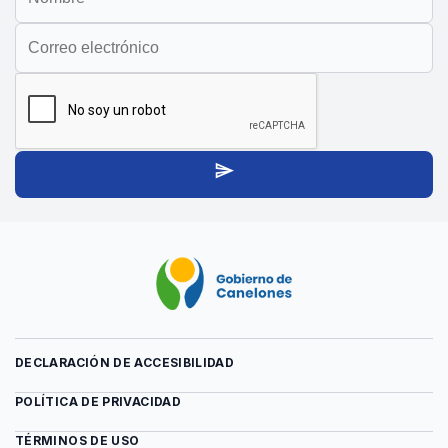
su
su
nombre
email
para
para
suscribirse
suscribirse
al
al
boletín
boletín
send
DECLARACIÓN DE ACCESIBILIDAD
POLÍTICA DE PRIVACIDAD
TÉRMINOS DE USO