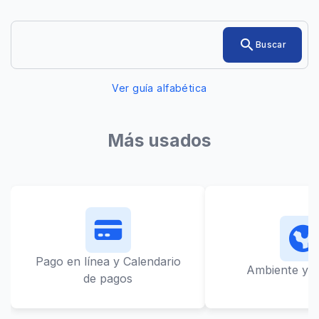
Ingresá
search
Buscar
el
trámite
o
Ver guía alfabética
servicio
que
quieras
encontrar
Más usados
Pago en línea y Calendario
Ambiente y L
de pagos