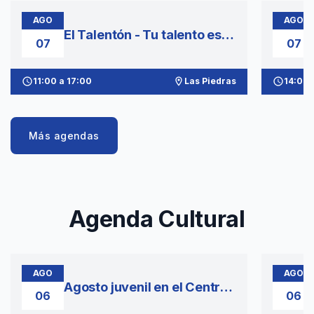
AGO
AGO
El Talentón - Tu talento es
07
07
tu poder
schedule
11:00 a 17:00
room
Las Piedras
schedule
14:00
Más agendas
Agenda Cultural
AGO
AGO
Agosto juvenil en el Centro
06
06
Cultural Salinas: Soy mi