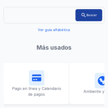
Ingresá
search
Buscar
el
trámite
o
Ver guía alfabética
servicio
que
quieras
encontrar
Más usados
Pago en línea y Calendario
Ambiente y L
de pagos